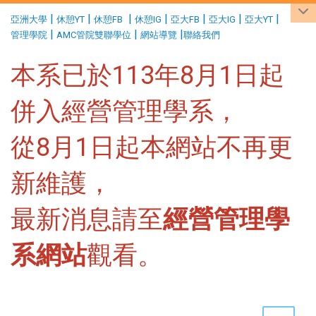
:::
|
|
|
|
|
|
|
亞洲大學
休憩YT
休憩FB
休憩IG
亞大FB
亞大IG
亞大YT
|
|
|
管理學院
AMC管院雙聯學位
網站導覽
聯絡我們
本系已於113年8月1日起
併入經營管理學系，
從8月1日起本網站不再更
新維護，
最新消息請至
經營管理學
系網站
觀看。