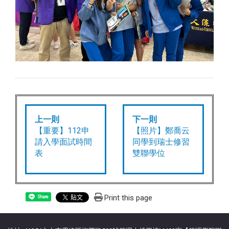
上一則
下一則
【重要】112申
【照片】鄭喬云
請入學面試時間
同學到瑞士修習
表
雙聯學位
Print this page
Share