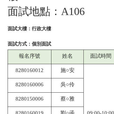
面試地點：
A106
面試大樓：行政大樓
面試方式：個別面試
報名序號
姓名
面試時間
8280160012
施○安
8280160006
吳○伶
8280150006
蔡○雅
8280160019
劉○函
09:00-10:0