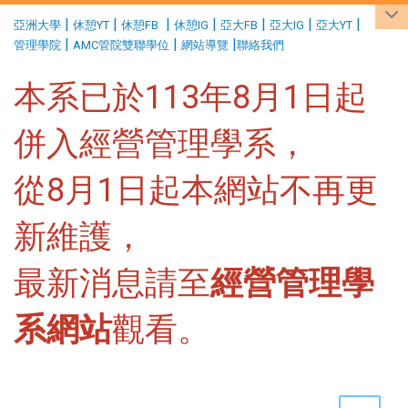
:::
|
|
|
|
|
|
|
亞洲大學
休憩YT
休憩FB
休憩IG
亞大FB
亞大IG
亞大YT
|
|
|
管理學院
AMC管院雙聯學位
網站導覽
聯絡我們
本系已於113年8月1日起
併入經營管理學系，
從8月1日起本網站不再更
新維護，
最新消息請至
經營管理學
系網站
觀看。