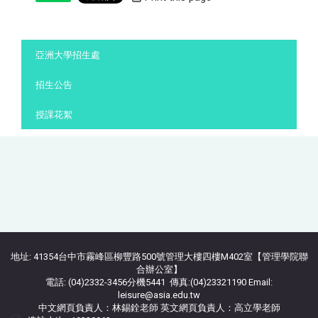
:::
亞洲大學招生處
招生公告
授課花絮
地址: 41354台中市霧峰區柳豐路500號管理大樓四樓M402室【管理學院聯
合辦公室】
電話: (04)2332-3456分機5441 傳真:(04)23321190 Email:
leisure@asia.edu.tw
中文網頁負責人：林錫銓老師 英文網頁負責人：高立學老師