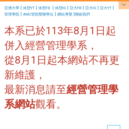
:::
|
|
|
|
|
|
|
亞洲大學
休憩YT
休憩FB
休憩IG
亞大FB
亞大IG
亞大YT
|
|
|
管理學院
AMC管院雙聯學位
網站導覽
聯絡我們
本系已於113年8月1日起
併入經營管理學系，
從8月1日起本網站不再更
新維護，
最新消息請至
經營管理學
系網站
觀看。