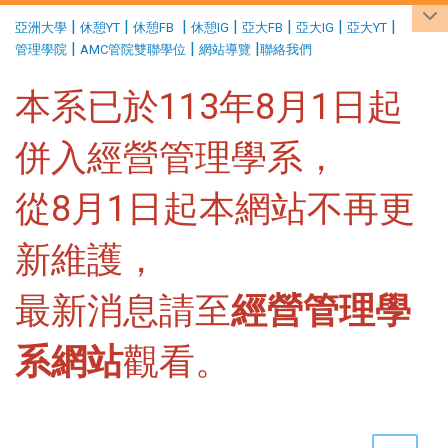
:::
|
|
|
|
|
|
|
亞洲大學
休憩YT
休憩FB
休憩IG
亞大FB
亞大IG
亞大YT
|
|
|
管理學院
AMC管院雙聯學位
網站導覽
聯絡我們
本系已於113年8月1日起
併入經營管理學系，
從8月1日起本網站不再更
新維護，
最新消息請至
經營管理學
系網站
觀看。