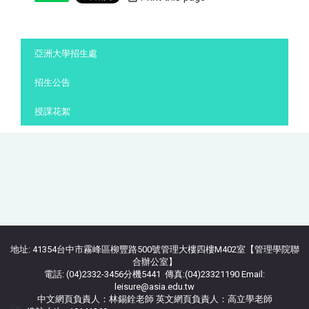
:::
亞洲大學招生處
招生公告
授課花絮
地址: 41354台中市霧峰區柳豐路500號管理大樓四樓M402室【管理學院聯
合辦公室】
電話: (04)2332-3456分機5441 傳真:(04)23321190 Email:
leisure@asia.edu.tw
中文網頁負責人：林錫銓老師 英文網頁負責人：高立學老師