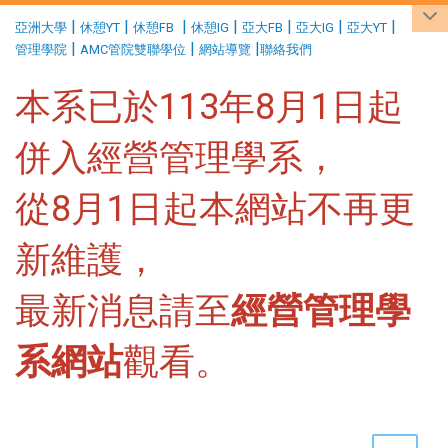
:::
|
|
|
|
|
|
|
亞洲大學
休憩YT
休憩FB
休憩IG
亞大FB
亞大IG
亞大YT
|
|
|
管理學院
AMC管院雙聯學位
網站導覽
聯絡我們
本系已於113年8月1日起
併入經營管理學系，
從8月1日起本網站不再更
新維護，
最新消息請至
經營管理學
系網站
觀看。