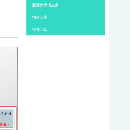
:::
亞洲大學招生處
招生公告
授課花絮