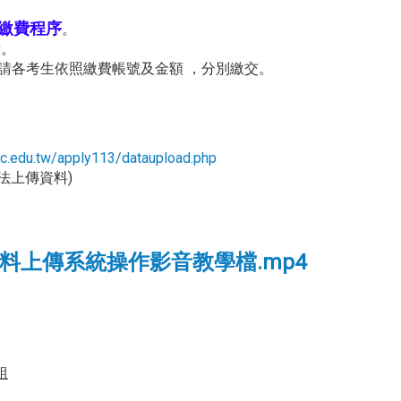
及繳費程序
。
費。
 ，請各考生依照繳費帳號及金額 ，分別繳交。
ac.edu.tw/apply113/dataupload.php
無法上傳資料)
料上傳系統操作影音教學檔.mp4
組