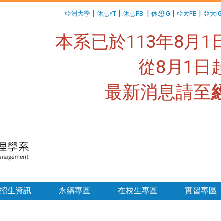
:::
|
|
|
|
|
亞洲大學
休憩YT
休憩FB
休憩IG
亞大FB
亞大I
本系已於113年8月
從8月1
最新消息請至
:::
招生資訊
永續專區
在校生專區
實習專區