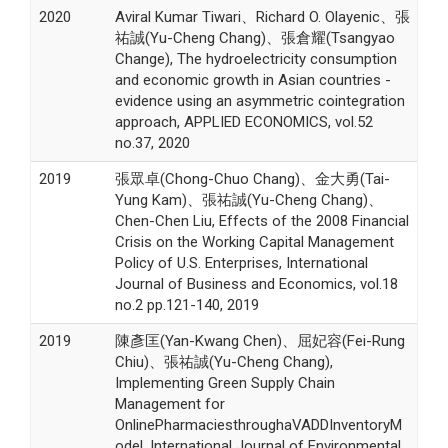
2020
Aviral Kumar Tiwari、Richard O. Olayenic、張
祐誠(Yu-Cheng Chang)、張倉耀(Tsangyao
Change), The hydroelectricity consumption
and economic growth in Asian countries -
evidence using an asymmetric cointegration
approach, APPLIED ECONOMICS, vol.52
no.37, 2020
2019
張眾卓(Chong-Chuo Chang)、金大勇(Tai-
Yung Kam)、張祐誠(Yu-Cheng Chang)、
Chen-Chen Liu, Effects of the 2008 Financial
Crisis on the Working Capital Management
Policy of U.S. Enterprises, International
Journal of Business and Economics, vol.18
no.2 pp.121-140, 2019
2019
陳彥匡(Yan-Kwang Chen)、屈妃容(Fei-Rung
Chiu)、張祐誠(Yu-Cheng Chang),
Implementing Green Supply Chain
Management for
OnlinePharmaciesthroughaVADDInventoryM
odel, International Journal of Environmental