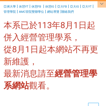
:::
|
|
|
|
|
|
|
亞洲大學
休憩YT
休憩FB
休憩IG
亞大FB
亞大IG
亞大YT
|
|
|
管理學院
AMC管院雙聯學位
網站導覽
聯絡我們
本系已於113年8月1日起
併入經營管理學系，
從8月1日起本網站不再更
新維護，
最新消息請至
經營管理學
系網站
觀看。