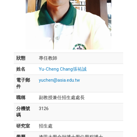
狀態
專任教師
姓名
Yu-Cheng Chang張祐誠
電子郵
yuchen@asia.edu.tw
件
職稱
副教授兼任招生處處長
分機號
3126
碼
研究室
招生處
學歷
逢甲大學金融博士學位學程博士