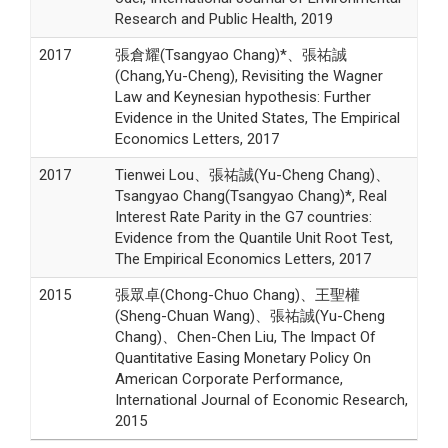
Research and Public Health, 2019
2017
張倉耀(Tsangyao Chang)*、張祐誠
(Chang,Yu-Cheng), Revisiting the Wagner
Law and Keynesian hypothesis: Further
Evidence in the United States, The Empirical
Economics Letters, 2017
2017
Tienwei Lou、張祐誠(Yu-Cheng Chang)、
Tsangyao Chang(Tsangyao Chang)*, Real
Interest Rate Parity in the G7 countries:
Evidence from the Quantile Unit Root Test,
The Empirical Economics Letters, 2017
2015
張眾卓(Chong-Chuo Chang)、王聖權
(Sheng-Chuan Wang)、張祐誠(Yu-Cheng
Chang)、Chen-Chen Liu, The Impact Of
Quantitative Easing Monetary Policy On
American Corporate Performance,
International Journal of Economic Research,
2015