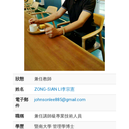
狀態
兼任教師
姓名
ZONG-SIAN LI李宗憲
電子郵
johnsonlee885@gmail.com
件
職稱
兼任講師級專業技術人員
學歷
暨南大學 管理學博士