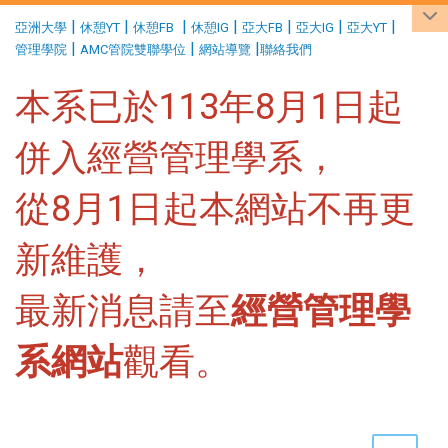
:::
|
|
|
|
|
|
|
亞洲大學
休憩YT
休憩FB
休憩IG
亞大FB
亞大IG
亞大YT
|
|
|
管理學院
AMC管院雙聯學位
網站導覽
聯絡我們
本系已於113年8月1日起
併入經營管理學系，
從8月1日起本網站不再更
新維護，
最新消息請至
經營管理學
系網站
觀看。