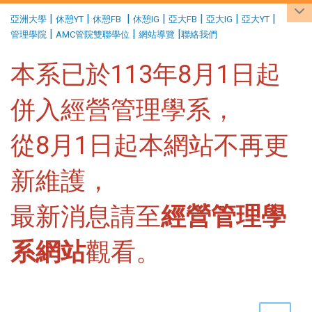
:::
|
|
|
|
|
|
|
亞洲大學
休憩YT
休憩FB
休憩IG
亞大FB
亞大IG
亞大YT
|
|
|
管理學院
AMC管院雙聯學位
網站導覽
聯絡我們
本系已於113年8月1日起
併入經營管理學系，
從8月1日起本網站不再更
新維護，
最新消息請至
經營管理學
系網站
觀看。