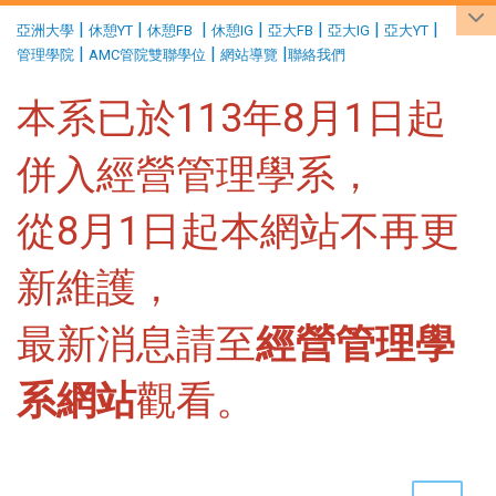
:::
|
|
|
|
|
|
|
亞洲大學
休憩YT
休憩FB
休憩IG
亞大FB
亞大IG
亞大YT
|
|
|
管理學院
AMC管院雙聯學位
網站導覽
聯絡我們
本系已於113年8月1日起
併入經營管理學系，
從8月1日起本網站不再更
新維護，
最新消息請至
經營管理學
系網站
觀看。