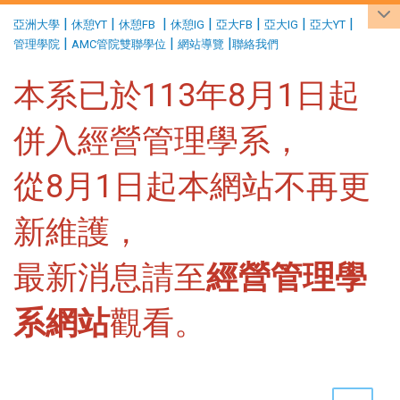
:::
|
|
|
|
|
|
|
亞洲大學
休憩YT
休憩FB
休憩IG
亞大FB
亞大IG
亞大YT
|
|
|
管理學院
AMC管院雙聯學位
網站導覽
聯絡我們
本系已於113年8月1日起
併入經營管理學系，
從8月1日起本網站不再更
新維護，
最新消息請至
經營管理學
系網站
觀看。