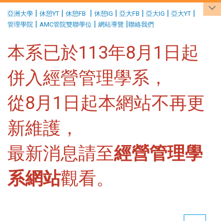
:::
|
|
|
|
|
|
|
亞洲大學
休憩YT
休憩FB
休憩IG
亞大FB
亞大IG
亞大YT
|
|
|
管理學院
AMC管院雙聯學位
網站導覽
聯絡我們
本系已於113年8月1日起
併入經營管理學系，
從8月1日起本網站不再更
新維護，
最新消息請至
經營管理學
系網站
觀看。