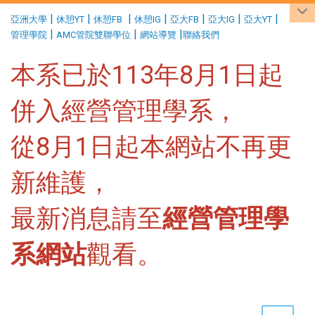
:::
|
|
|
|
|
|
|
亞洲大學
休憩YT
休憩FB
休憩IG
亞大FB
亞大IG
亞大YT
|
|
|
管理學院
AMC管院雙聯學位
網站導覽
聯絡我們
本系已於113年8月1日起
併入經營管理學系，
從8月1日起本網站不再更
新維護，
最新消息請至
經營管理學
系網站
觀看。