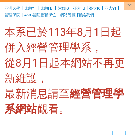
:::
|
|
|
|
|
|
|
亞洲大學
休憩YT
休憩FB
休憩IG
亞大FB
亞大IG
亞大YT
|
|
|
管理學院
AMC管院雙聯學位
網站導覽
聯絡我們
本系已於113年8月1日起
併入經營管理學系，
從8月1日起本網站不再更
新維護，
最新消息請至
經營管理學
系網站
觀看。