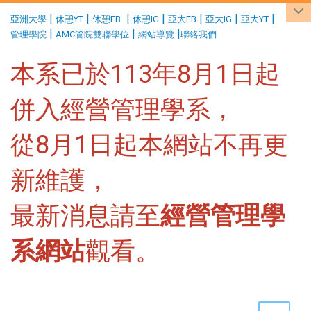
:::
|
|
|
|
|
|
|
亞洲大學
休憩YT
休憩FB
休憩IG
亞大FB
亞大IG
亞大YT
|
|
|
管理學院
AMC管院雙聯學位
網站導覽
聯絡我們
本系已於113年8月1日起
併入經營管理學系，
從8月1日起本網站不再更
新維護，
最新消息請至
經營管理學
系網站
觀看。