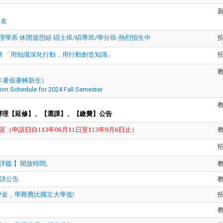
9名
學系 休閒遊憩組 碩士班/碩專班/學分班-熱烈招生中
期 「用知識深化行動，用行動創造知識」
今年暑假暑轉新生）
on Schedule for 2024 Fall Semester
辦理【延修】、【選課】、【繳費】公告
宜（申請日自
113
年
06
月
11
日至
113
年
9
月
6
日止）
學 評鑑 】開放時間。
請公告
金，學雜費比國立大學低!