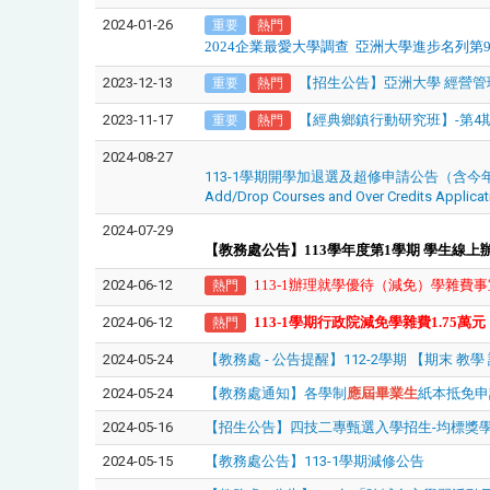
2024-01-26
重要
熱門
2024
企業最愛大學調查
亞洲大學進步名列第
2023-12-13
【招生公告】亞洲大學 經營管理
重要
熱門
2023-11-17
【經典鄉鎮行動研究班】-第4
重要
熱門
2024-08-27
113-1學期開學加退選及超修申請公告（含
Add/Drop Courses and Over Credits Applicati
2024-07-29
【教務處公告】113
學年度第1學期
學生線上
2024-06-12
113-1
辦理就學優待（減免）學雜費事
熱門
2024-06-12
113-1
學期行政院減免學雜費
1.75
萬元
熱門
2024-05-24
【教務處 - 公告提醒】112-2學期 【期末 教
2024-05-24
【教務處通知】各學制
應屆畢業生
紙本抵免申
2024-05-16
【招生公告】四技二專甄選入學招生-均標獎學
2024-05-15
【教務處公告】113-1學期減修公告