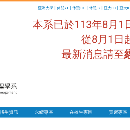
:::
|
|
|
|
|
亞洲大學
休憩YT
休憩FB
休憩IG
亞大FB
亞大I
本系已於113年8月
從8月1
最新消息請至
:::
招生資訊
永續專區
在校生專區
實習專區