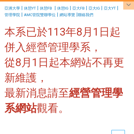
:::
|
|
|
|
|
|
|
亞洲大學
休憩YT
休憩FB
休憩IG
亞大FB
亞大IG
亞大YT
|
|
|
管理學院
AMC管院雙聯學位
網站導覽
聯絡我們
本系已於113年8月1日起
併入經營管理學系，
從8月1日起本網站不再更
新維護，
最新消息請至
經營管理學
系網站
觀看。