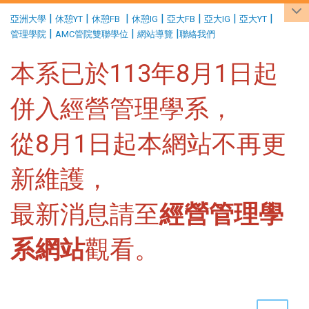
:::
|
|
|
|
|
|
|
亞洲大學
休憩YT
休憩FB
休憩IG
亞大FB
亞大IG
亞大YT
|
|
|
管理學院
AMC管院雙聯學位
網站導覽
聯絡我們
本系已於113年8月1日起
併入經營管理學系，
從8月1日起本網站不再更
新維護，
最新消息請至
經營管理學
系網站
觀看。