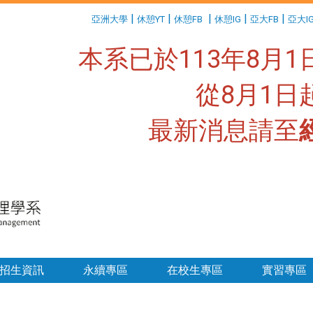
:::
|
|
|
|
|
亞洲大學
休憩YT
休憩FB
休憩IG
亞大FB
亞大I
本系已於113年8月
從8月1
最新消息請至
:::
招生資訊
永續專區
在校生專區
實習專區