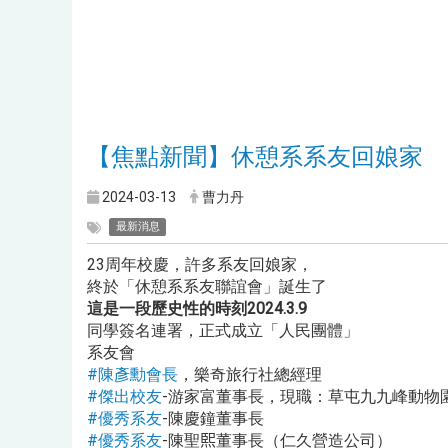
【焦點新聞】休憩系系友回娘家
2024-03-13
曹力丹
最新消息
23周年校慶，許多系友回娘家，
終於「休憩系系友聯誼會」誕生了
這是一段歷史性的時刻2024.3.9
同學簽名連署，正式成立「人民團體」
系友會
#陳彥勳會長
，樂奇旅行社總經理
#傑出校友
-游家富董事長，現職：草屯九九峰動物
#優秀系友
-陳慶鐘董事長
#優秀系友
-陳聖𤋮董事長（仁久營造公司）