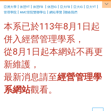
:::
|
|
|
|
|
|
|
亞洲大學
休憩YT
休憩FB
休憩IG
亞大FB
亞大IG
亞大YT
|
|
|
管理學院
AMC管院雙聯學位
網站導覽
聯絡我們
本系已於113年8月1日起
併入經營管理學系，
從8月1日起本網站不再更
新維護，
最新消息請至
經營管理學
系網站
觀看。