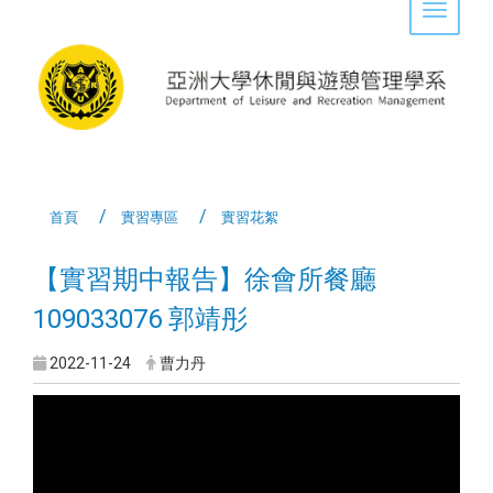
Toggle 
首頁
實習專區
實習花絮
【實習期中報告】徐會所餐廳
109033076 郭靖彤
2022-11-24
曹力丹