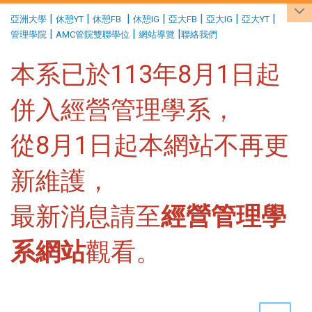
:::
|
|
|
|
|
|
|
亞洲大學
休憩YT
休憩FB
休憩IG
亞大FB
亞大IG
亞大YT
|
|
|
管理學院
AMC管院雙聯學位
網站導覽
聯絡我們
本系已於113年8月1日起
併入經營管理學系，
從8月1日起本網站不再更
新維護，
最新消息請至
經營管理學
系網站
觀看。