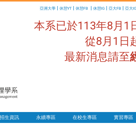
:::
|
|
|
|
|
亞洲大學
休憩YT
休憩FB
休憩IG
亞大FB
亞大I
本系已於113年8月
從8月1
最新消息請至
:::
招生資訊
永續專區
在校生專區
實習專區