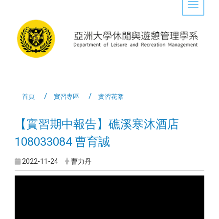
Toggle 
首頁
實習專區
實習花絮
【實習期中報告】礁溪寒沐酒店
108033084 曹育誠
2022-11-24
曹力丹