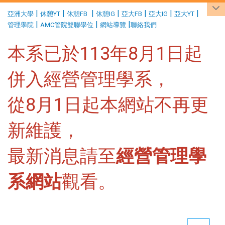
:::
|
|
|
|
|
|
|
亞洲大學
休憩YT
休憩FB
休憩IG
亞大FB
亞大IG
亞大YT
|
|
|
管理學院
AMC管院雙聯學位
網站導覽
聯絡我們
本系已於113年8月1日起
併入經營管理學系，
從8月1日起本網站不再更
新維護，
最新消息請至
經營管理學
系網站
觀看。