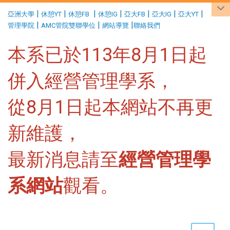
:::
|
|
|
|
|
|
|
亞洲大學
休憩YT
休憩FB
休憩IG
亞大FB
亞大IG
亞大YT
|
|
|
管理學院
AMC管院雙聯學位
網站導覽
聯絡我們
本系已於113年8月1日起
併入經營管理學系，
從8月1日起本網站不再更
新維護，
最新消息請至
經營管理學
系網站
觀看。