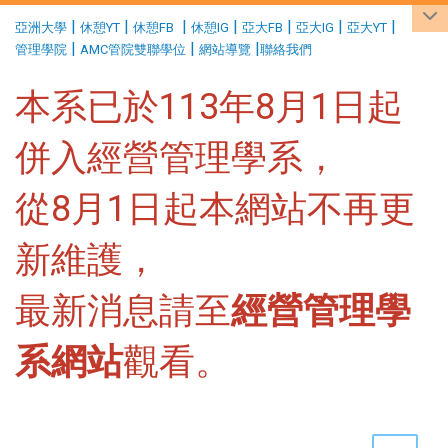
:::
|
|
|
|
|
|
|
亞洲大學
休憩YT
休憩FB
休憩IG
亞大FB
亞大IG
亞大YT
|
|
|
管理學院
AMC管院雙聯學位
網站導覽
聯絡我們
本系已於113年8月1日起
併入經營管理學系，
從8月1日起本網站不再更
新維護，
最新消息請至
經營管理學
系網站
觀看。