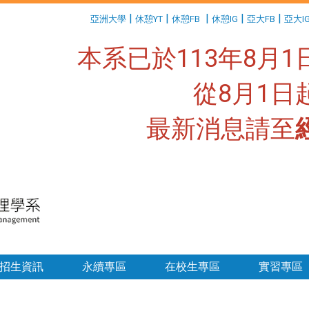
:::
|
|
|
|
|
亞洲大學
休憩YT
休憩FB
休憩IG
亞大FB
亞大I
本系已於113年8月
從8月1
最新消息請至
:::
招生資訊
永續專區
在校生專區
實習專區