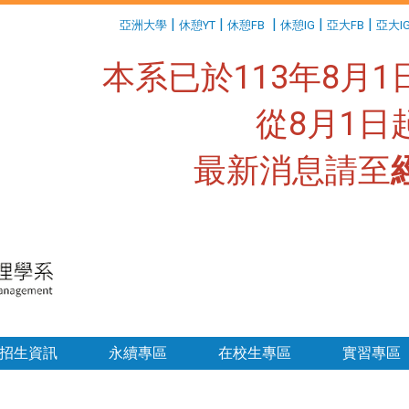
:::
|
|
|
|
|
亞洲大學
休憩YT
休憩FB
休憩IG
亞大FB
亞大I
本系已於113年8月
從8月1
最新消息請至
:::
招生資訊
永續專區
在校生專區
實習專區