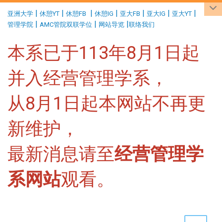
:::
|
|
|
|
|
|
|
亚洲大学
休憩YT
休憩FB
休憩IG
亚大FB
亚大IG
亚大YT
|
|
|
管理学院
AMC管院双联学位
网站导览
联络我们
本系已于113年8月1日起
并入经营管理学系，
从8月1日起本网站不再更
新维护，
最新消息请至
经营管理学
系网站
观看。