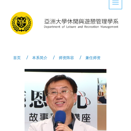
Toggle 
首页
本系简介
师资阵容
兼任师资