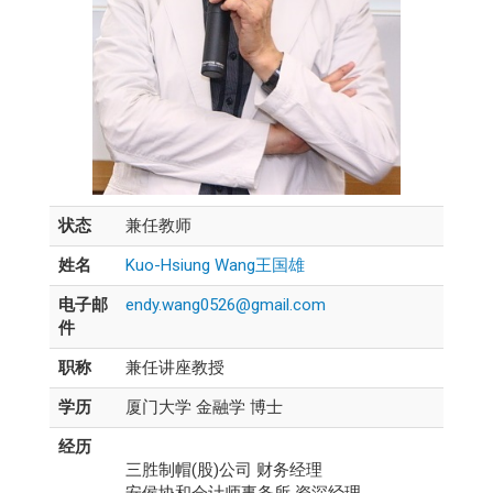
状态
兼任教师
姓名
Kuo-Hsiung Wang王国雄
电子邮
endy.wang0526@gmail.com
件
职称
兼任讲座教授
学历
厦门大学 金融学 博士
经历
三胜制帽(股)公司 财务经理
安侯协和会计师事务所 资深经理