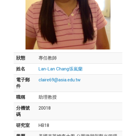
狀態
專任教師
姓名
Lan-Lan Chang張嵐蘭
電子郵
claire69@asia.edu.tw
件
職稱
助理教授
分機號
20018
碼
研究室
HB18