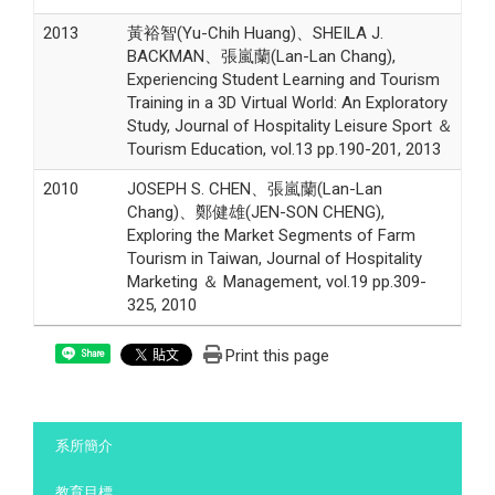
2013
黃裕智(Yu-Chih Huang)、SHEILA J.
BACKMAN、張嵐蘭(Lan-Lan Chang),
Experiencing Student Learning and Tourism
Training in a 3D Virtual World: An Exploratory
Study, Journal of Hospitality Leisure Sport ＆
Tourism Education, vol.13 pp.190-201, 2013
2010
JOSEPH S. CHEN、張嵐蘭(Lan-Lan
Chang)、鄭健雄(JEN-SON CHENG),
Exploring the Market Segments of Farm
Tourism in Taiwan, Journal of Hospitality
Marketing ＆ Management, vol.19 pp.309-
325, 2010
Print this page
Share
:::
系所簡介
教育目標