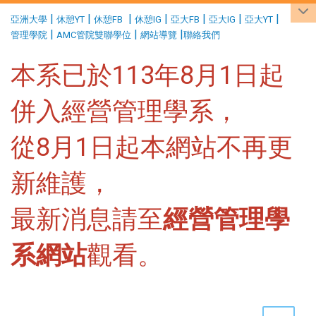
:::
|
|
|
|
|
|
|
亞洲大學
休憩YT
休憩FB
休憩IG
亞大FB
亞大IG
亞大YT
|
|
|
管理學院
AMC管院雙聯學位
網站導覽
聯絡我們
本系已於113年8月1日起
併入經營管理學系，
從8月1日起本網站不再更
新維護，
最新消息請至
經營管理學
系網站
觀看。