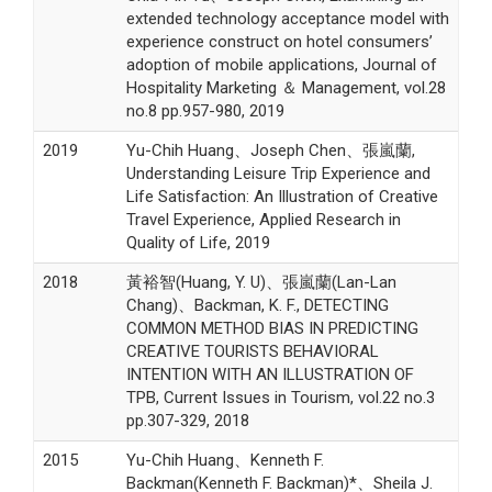
extended technology acceptance model with
experience construct on hotel consumers’
adoption of mobile applications, Journal of
Hospitality Marketing ＆ Management, vol.28
no.8 pp.957-980, 2019
2019
Yu-Chih Huang、Joseph Chen、張嵐蘭,
Understanding Leisure Trip Experience and
Life Satisfaction: An Illustration of Creative
Travel Experience, Applied Research in
Quality of Life, 2019
2018
黃裕智(Huang, Y. U)、張嵐蘭(Lan-Lan
Chang)、Backman, K. F., DETECTING
COMMON METHOD BIAS IN PREDICTING
CREATIVE TOURISTS BEHAVIORAL
INTENTION WITH AN ILLUSTRATION OF
TPB, Current Issues in Tourism, vol.22 no.3
pp.307-329, 2018
2015
Yu-Chih Huang、Kenneth F.
Backman(Kenneth F. Backman)*、Sheila J.