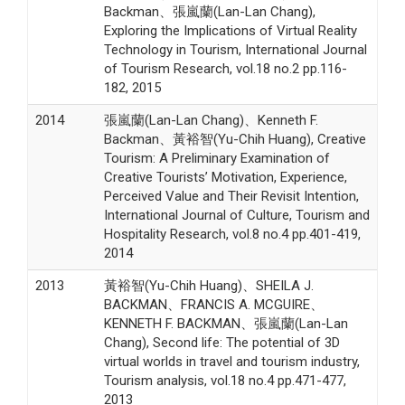
Backman、張嵐蘭(Lan-Lan Chang),
Exploring the Implications of Virtual Reality
Technology in Tourism, International Journal
of Tourism Research, vol.18 no.2 pp.116-
182, 2015
2014
張嵐蘭(Lan-Lan Chang)、Kenneth F.
Backman、黃裕智(Yu-Chih Huang), Creative
Tourism: A Preliminary Examination of
Creative Tourists’ Motivation, Experience,
Perceived Value and Their Revisit Intention,
International Journal of Culture, Tourism and
Hospitality Research, vol.8 no.4 pp.401-419,
2014
2013
黃裕智(Yu-Chih Huang)、SHEILA J.
BACKMAN、FRANCIS A. MCGUIRE、
KENNETH F. BACKMAN、張嵐蘭(Lan-Lan
Chang), Second life: The potential of 3D
virtual worlds in travel and tourism industry,
Tourism analysis, vol.18 no.4 pp.471-477,
2013