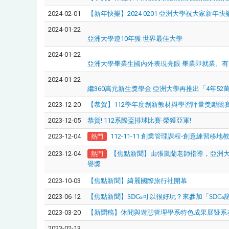
2024-02-01
【新年快樂】2024 0201 亞洲大學祝大家新年快
2024-01-22
亞洲大學連10年獲 世界最佳大學
2024-01-22
亞洲大學畢業生國內外表現亮眼 畢業即就業、
2024-01-22
繼360萬元新生獎學金 亞洲大學再推出「4年52
2023-12-20
【恭賀】112學年度創新教材與學習評量獎勵競
2023-12-05
恭賀! 112系際盃排球比賽-榮獲亞軍!
2023-12-04
112-11-11 創業管理課程-創意練習
熱門
2023-12-04
【焦點新聞】由張嵐蘭老師指導，
亞洲
熱門
譽獎
2023-10-03
【焦點新聞】綺麗國際旅行社開幕
2023-06-12
【焦點新聞】
SDGs
可以很好玩？來參加「
SDGs
2023-03-20
【新聞稿】休閒與遊憩管理學系特色成果展暨系
2023-02-13