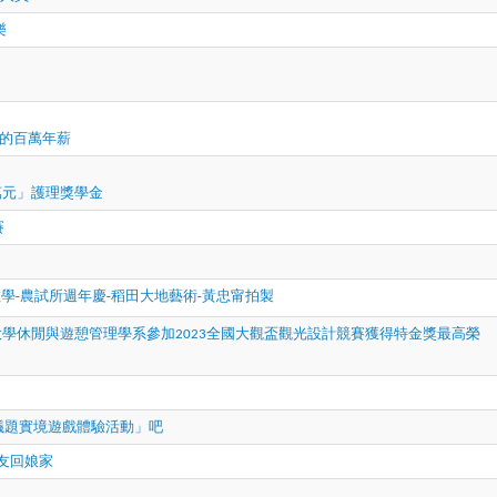
樂
有的百萬年薪
萬元」護理獎學金
賽
移地教學-農試所週年慶-稻田大地藝術-黃忠甯拍製
大學休閒與遊憩管理學系參加
全國大觀盃觀光設計競賽獲得特金獎最高榮
2023
議題實境遊戲體驗活動」吧
友回娘家