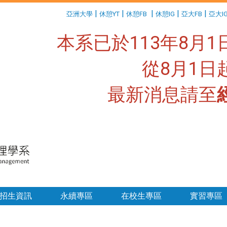
:::
|
|
|
|
|
亞洲大學
休憩YT
休憩FB
休憩IG
亞大FB
亞大I
本系已於113年8月
從8月1
最新消息請至
:::
招生資訊
永續專區
在校生專區
實習專區