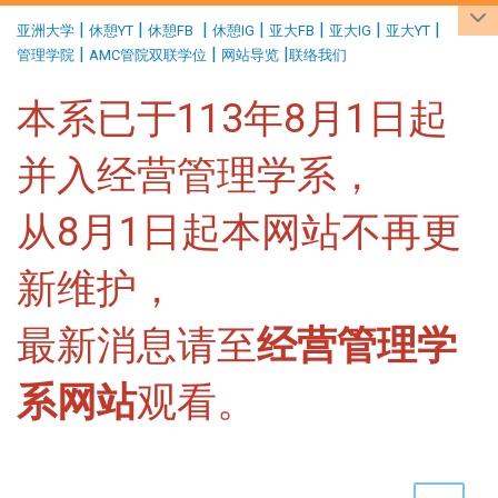
:::
|
|
|
|
|
|
|
亚洲大学
休憩YT
休憩FB
休憩IG
亚大FB
亚大IG
亚大YT
|
|
|
管理学院
AMC管院双联学位
网站导览
联络我们
本系已于113年8月1日起
并入经营管理学系，
从8月1日起本网站不再更
新维护，
最新消息请至
经营管理学
系网站
观看。