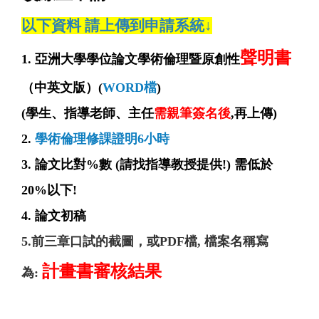
以下資料 請上傳到申請系統↓
聲明書
1. 亞洲大學學位論文學術倫理暨原創性
（中英文版）(
WORD檔
)
(學生、指導老師、主任
需親筆簽名後
,再上傳)
2.
學術倫理修課證明6小時
3. 論文比對%數 (請找指導教授提供!) 需低於
20%以下!
4. 論文初稿
5.前三章口試的截圖，或PDF檔, 檔案名稱寫
計畫書審核結果
為: