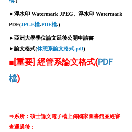
檔
.
)
►浮
水印 Watermark JPEG、浮水印 Watermark
PDF
(
JPGE檔
.
PDF檔
.
)
►
亞洲大學學位論文延後公開申請書
►論文格式
(
休憩系論文格式.pdf
)
■[重要] 經管系論文格式(
PDF
檔
)
⇒系所：碩士論文電子檔上傳國家圖書館並經審
查通過後：