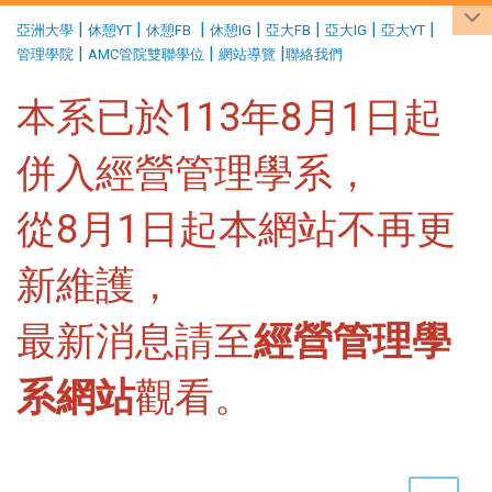
:::
|
|
|
|
|
|
|
亞洲大學
休憩YT
休憩FB
休憩IG
亞大FB
亞大IG
亞大YT
|
|
|
管理學院
AMC管院雙聯學位
網站導覽
聯絡我們
本系已於113年8月1日起
併入經營管理學系，
從8月1日起本網站不再更
新維護，
最新消息請至
經營管理學
系網站
觀看。