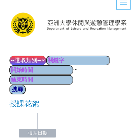
Toggle 
~
授課花絮
張貼日期