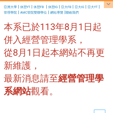
:::
|
|
|
|
|
|
|
亞洲大學
休憩YT
休憩FB
休憩IG
亞大FB
亞大IG
亞大YT
|
|
|
管理學院
AMC管院雙聯學位
網站導覽
聯絡我們
本系已於113年8月1日起
併入經營管理學系，
從8月1日起本網站不再更
新維護，
最新消息請至
經營管理學
系網站
觀看。