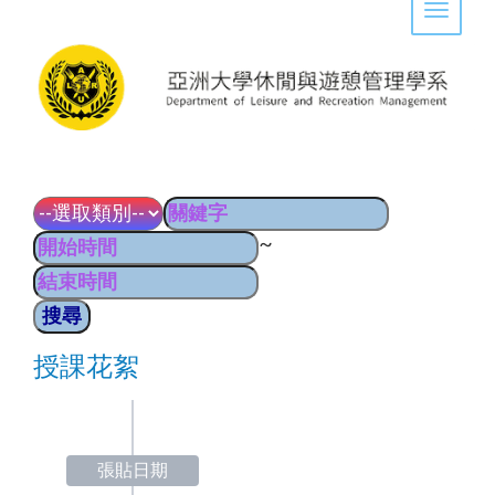
Toggle 
~
授課花絮
張貼日期