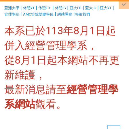
:::
|
|
|
|
|
|
|
亞洲大學
休憩YT
休憩FB
休憩IG
亞大FB
亞大IG
亞大YT
|
|
|
管理學院
AMC管院雙聯學位
網站導覽
聯絡我們
本系已於113年8月1日起
併入經營管理學系，
從8月1日起本網站不再更
新維護，
最新消息請至
經營管理學
系網站
觀看。